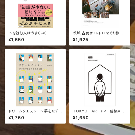
本を読む人はうまくいく
茨城 古民家・レトロめぐり旅 増
補改訂版 こだわりの空間とすて
¥1,650
¥1,925
きなお店へ
ドリームクエスト 〜夢をたず
TOKYO ARTRIP 建築ARC
ねて世界を巡る旅
HITECTURE
¥1,760
¥1,650