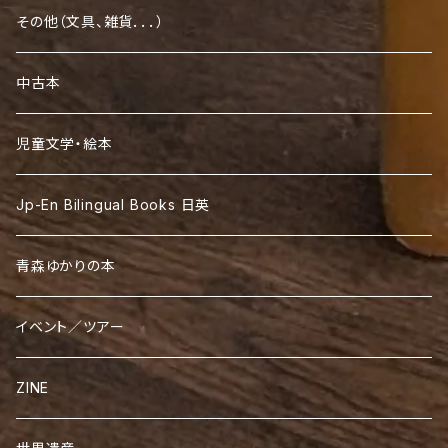
東南アジア
フランス
南アメリカ
アート
文化
その他（文具、雑貨．．．）
韓国
イタリア
外国語／ことば
インド
建築
歴史
中古本
イギリス
生活
中東
自然
児童文学・絵本
ロシア
文化
アフリカ
音楽
Jp-En Bilingual Books 日英
ドイツ
オーストラリア
青森ゆかりの本
スペイン
世界一周
イベント／ツアー
オランダ
家族旅行
ZINE
地図