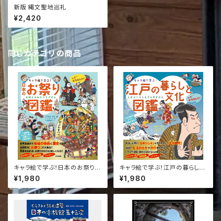
新版 縄文聖地巡礼
¥2,420
同じカテゴリの商品
キャラ絵で学ぶ！日本のお祭り図
キャラ絵で学ぶ！江戸の暮らしと
鑑 日本/歴史/文化
文化図鑑【2025年新商品】日
¥1,980
¥1,980
本/歴史/文化