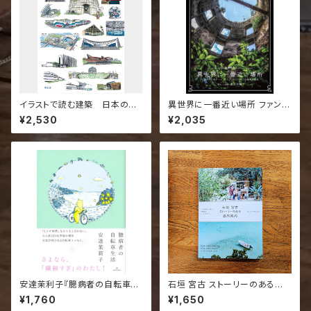
イラストで読む建築 日本の水
異世界に一番近い場所 ファンタ
族館 五十三次
ジー系ゲーム・アニメ・ラノベの
¥2,530
¥2,035
ような現実の景色
安達茉利子『臆病者の自転車生
石垣 宮古 ストーリーのある島
活』【エッセイ／アウトドア・ライ
旅案内
¥1,760
¥1,650
フスタイル】