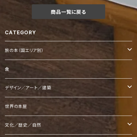
商品一覧に戻る
CATEGORY
旅の本（国エリア別）
日本
食
アジア
デザイン／アート／建築
中国
ヨーロッパ
カメラ／写真／風景
世界の本屋
台湾
北欧
北アメリカ
デザイン
文化／歴史／自然